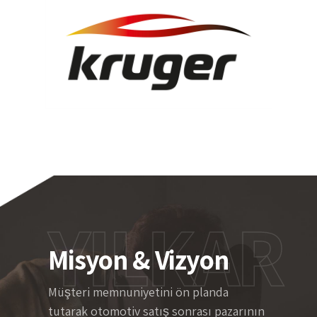
YILKAR
Misyon & Vizyon
Müşteri memnuniyetini ön planda
tutarak otomotiv satış sonrası pazarının